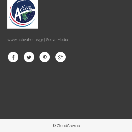
www.activahellas.gr | Social Media
© CloudCrew.io