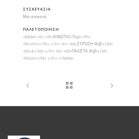
ΣΥΣΚΕΥΑΣΙΑ
Μια συσκευή
ΠΑΛΕΤΟΠΟΙΗΣΗ
<table> <tr> <th>ΚΙΒΩΤΙΟ (Τεμ)</th>
<th>200</th> </tr> <tr> <td>ΣΤΡΩΣΗ (Κιβ)</td>
<td>4</td> </tr> <tr> <td>ΠΑΛΕΤΑ (Κιβ)</td>
<td>20</td> </tr> </table>