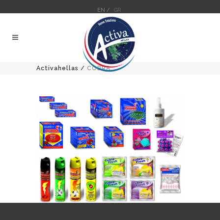
EN /
GR
Activahellas
/
COBRA