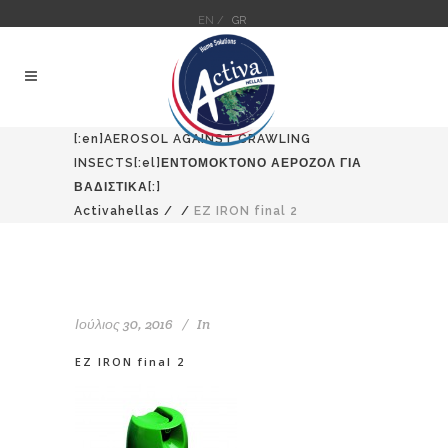
EN /
GR
[:en]AEROSOL AGAINST CRAWLING
INSECTS[:el]ΕΝΤΟΜΟΚΤΟΝΟ ΑΕΡΟΖΟΛ ΓΙΑ
ΒΑΔΙΣΤΙΚΑ[:]
Activahellas
/
/
EZ IRON final 2
Ιούλιος 30, 2016
In
EZ IRON final 2