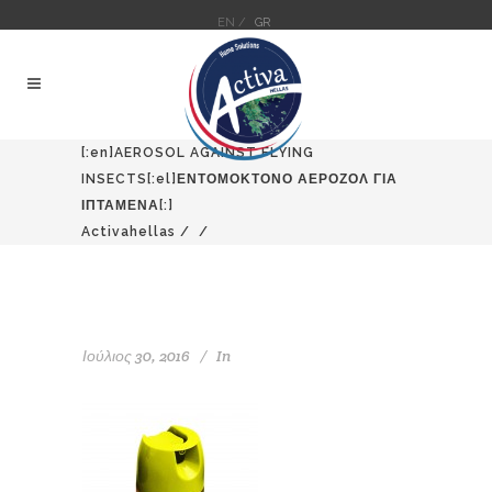
EN /
GR
[:en]AEROSOL AGAINST FLYING
INSECTS[:el]ΕΝΤΟΜΟΚΤΟΝΟ ΑΕΡΟΖΟΛ ΓΙΑ
ΙΠΤΑΜΕΝΑ[:]
Activahellas
/
/
Ιούλιος 30, 2016
In