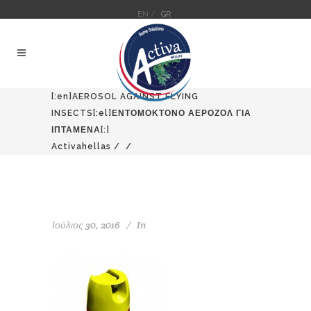
EN /
GR
[:en]AEROSOL AGAINST FLYING
INSECTS[:el]ΕΝΤΟΜΟΚΤΟΝΟ ΑΕΡΟΖΟΛ ΓΙΑ
ΙΠΤΑΜΕΝΑ[:]
Activahellas
/
/
Ιούλιος 30, 2016
In