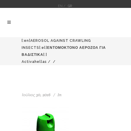
EN /
GR
[:en]AEROSOL AGAINST CRAWLING
INSECTS[:el]ΕΝΤΟΜΟΚΤΟΝΟ ΑΕΡΟΖΟΛ ΓΙΑ
ΒΑΔΙΣΤΙΚΑ[:]
Activahellas
/
/
Ιούλιος 30, 2016
In