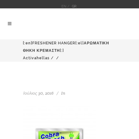
EN /
GR
[:en]FRESHENER HANGER[:el]ΑΡΩΜΑΤΙΚΗ
ΘΗΚΗ ΚΡΕΜΑΣΤΗ[:]
Activahellas
/
/
Ιούλιος 30, 2016
In