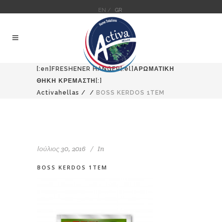
EN /
GR
[:en]FRESHENER HANGER[:el]ΑΡΩΜΑΤΙΚΗ
ΘΗΚΗ ΚΡΕΜΑΣΤΗ[:]
Activahellas
/
/
BOSS KERDOS 1TEM
Ιούλιος 30, 2016
In
BOSS KERDOS 1TEM