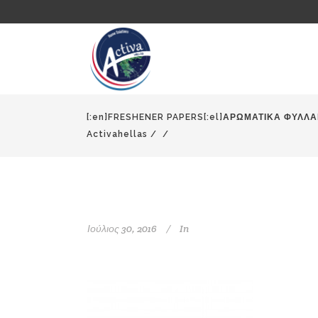
[:en]FRESHENER PAPERS[:el]ΑΡΩΜΑΤΙΚΑ ΦΥΛΛΑΡ
Activahellas
/
/
Ιούλιος 30, 2016
In