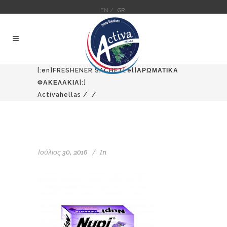
EN /
GR
[:en]FRESHENER SACHET[:el]ΑΡΩΜΑΤΙΚΑ
ΦΑΚΕΛΑΚΙΑ[:]
Activahellas
/
/
Ιούλιος 30, 2016
In