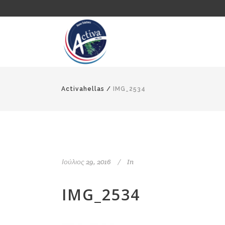
Activahellas
/
IMG_2534
Ιούλιος 29, 2016
In
IMG_2534