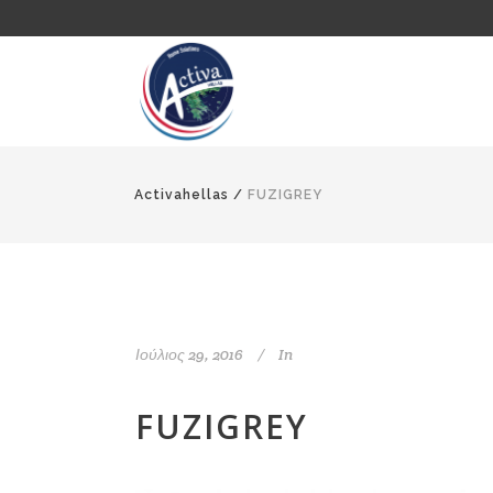
Activahellas
/
FUZIGREY
Ιούλιος 29, 2016
In
FUZIGREY