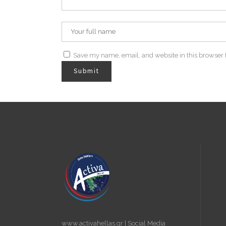
Save my name, email, and website in this browser 
www.activahellas.gr | Social Media