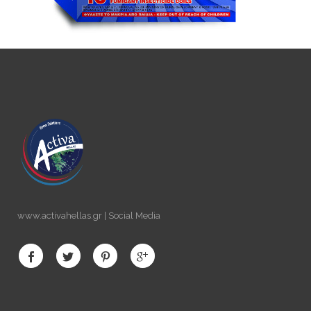
www.activahellas.gr | Social Media