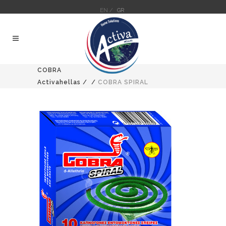
EN /
GR
COBRA
Activahellas
/
/
COBRA SPIRAL